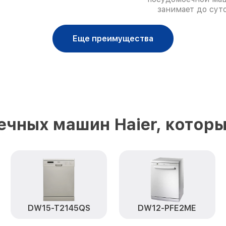
занимает до суто
Еще преимущества
чных машин Haier, котор
DW15-T2145QS
DW12-PFE2ME