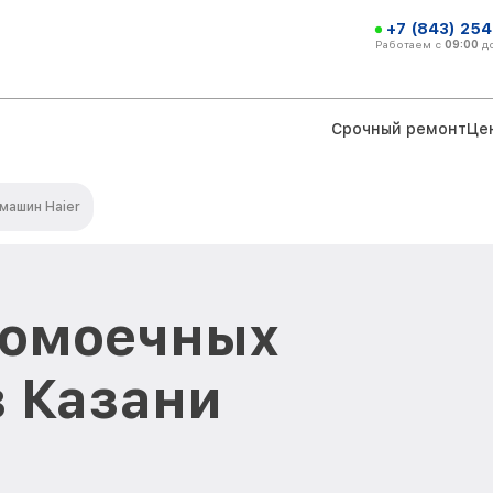
+7 (843) 254
Работаем с
09:00
д
Срочный ремонт
Це
машин Haier
домоечных
в Казани