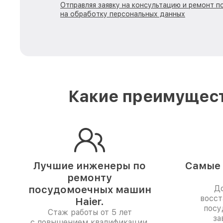
Отправляя заявку на консультацию и ремонт 
на обработку персональных данных
Какие преимущест
Лучшие инженеры по
Самые 
ремонту
посудомоечных машин
До
восст
Haier.
посу
Стаж работы от 5 лет
за
с повышением квалификации.